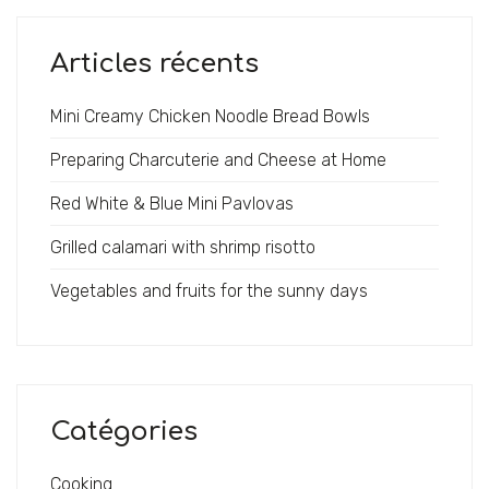
Articles récents
Mini Creamy Chicken Noodle Bread Bowls
Où sommes-nous ?
Preparing Charcuterie and Cheese at Home
Nous serons heureux de vous accueillir et de vous servir
Red White & Blue Mini Pavlovas
de bons petits plats de Bretagne. Retrouvez-nous au —
Grilled calamari with shrimp risotto
17, place des Cordeliers
22100 Dinan
Vegetables and fruits for the sunny days
Tél:
+33 2 96 39 85 57
E-mail:
labigoudenedinan@gmail.com
Catégories
Cooking