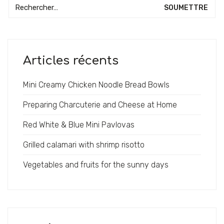
Recherche:
Articles récents
Mini Creamy Chicken Noodle Bread Bowls
Où sommes-nous ?
Preparing Charcuterie and Cheese at Home
Nous serons heureux de vous accueillir et de vous servir
Red White & Blue Mini Pavlovas
de bons petits plats de Bretagne. Retrouvez-nous au —
Grilled calamari with shrimp risotto
17, place des Cordeliers
22100 Dinan
Vegetables and fruits for the sunny days
Tél:
+33 2 96 39 85 57